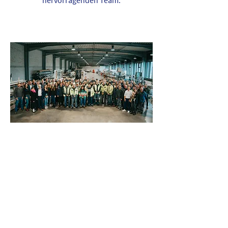
hervorragenden Team.
Wir bieten ein umfassendes Know-how,
das die gesamte Prozesskette von der
Konstruktion über die Fertigung bis zur
termingerechten Montage abdeckt – alles
aus einer Hand. Wir sind stolz darauf,