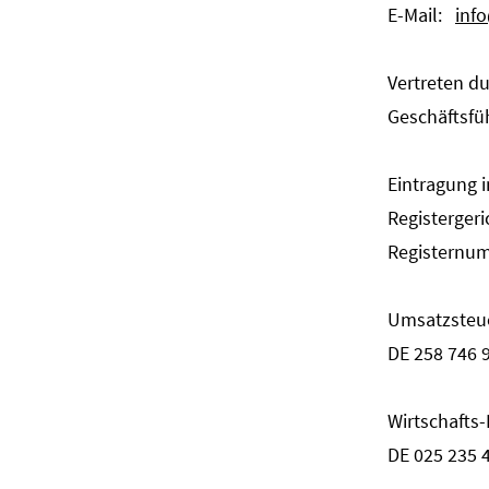
E-Mail:
inf
Vertreten du
Geschäftsfüh
Eintragung 
Registerger
Registernu
Umsatzsteue
DE 258 746 
Wirtschafts
DE 025 235 