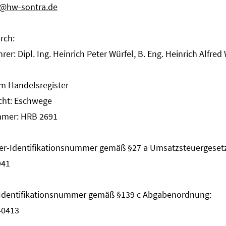
o@hw-sontra.de
rch:
rer: Dipl. Ing. Heinrich Peter Würfel, B. Eng. Heinrich Alfred
im Handelsregister
icht: Eschwege
mmer: HRB 2691
r-Identifikationsnummer gemäß §27 a Umsatzsteuergesetz
941
-Identifikationsnummer gemäß §139 c Abgabenordnung:
40413